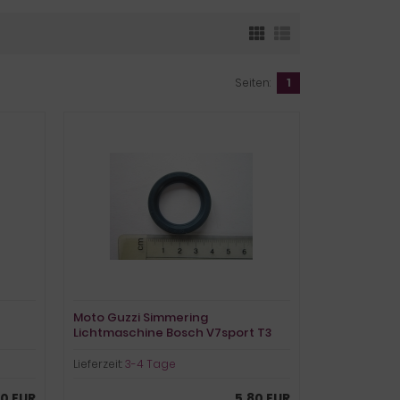
Seiten:
1
Moto Guzzi Simmering
Lichtmaschine Bosch V7sport T3
LeMans Convert SP California V35
Ducatilima 1100 Cal. V11 ff.
Lieferzeit:
3-4 Tage
90 EUR
5,80 EUR