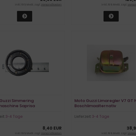
inkl. 19 % MwSt. zzgl.
Versandkosten
inkl. 19 % MwSt. zzgl.
Versa
Guzzi Simmering
Moto Guzzi Limaregler V7 GT N
maschine Saprisa
Boschlimaalternativ
eit:
3-4 Tage
Lieferzeit:
3-4 Tage
8,40 EUR
38,
inkl. 19 % MwSt. zzgl.
Versandkosten
inkl. 19 % MwSt. zzgl.
Versa