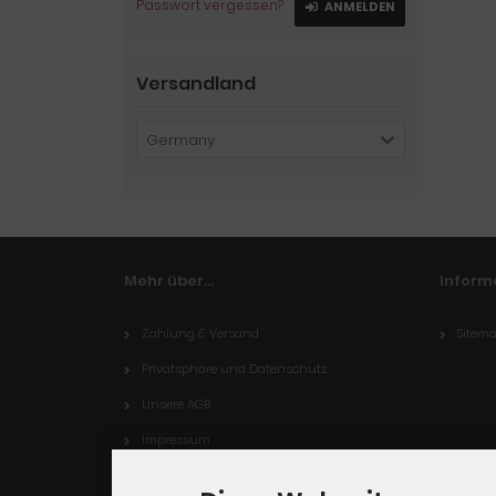
Passwort vergessen?
ANMELDEN
Versandland
Germany
Mehr über...
Inform
Zahlung & Versand
Sitem
Privatsphäre und Datenschutz
Unsere AGB
Impressum
Kontakt