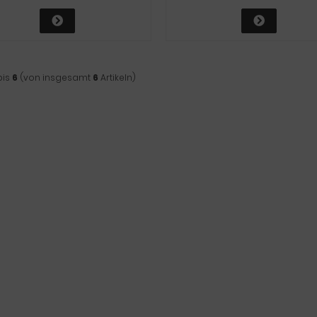
bis
6
(von insgesamt
6
Artikeln)