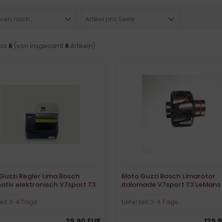
ren nach ...
Artikel pro Seite
bis
6
(von insgesamt
6
Artikeln)
Guzzi Regler Lima Bosch
Moto Guzzi Bosch Limarotor
nativ elektronisch V7sport T3
italomade V7sport T3 LeMans
rt SP LeMans 850-1000 V35 50
Calfornia V35 V50 V65
eit:
3-4 Tage
Lieferzeit:
3-4 Tage
29,90 EUR
129,