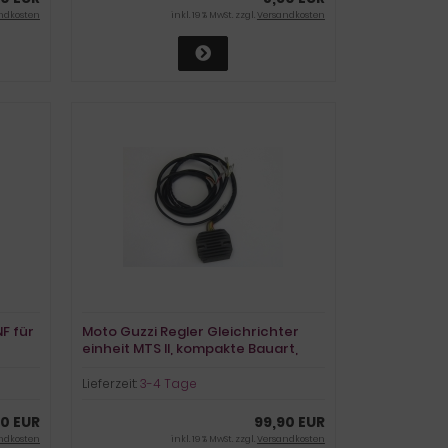
ndkosten
inkl. 19 % MwSt. zzgl.
Versandkosten
F für
Moto Guzzi Regler Gleichrichter
einheit MTS II, kompakte Bauart,
bessere Ladung
Lieferzeit:
3-4 Tage
90 EUR
99,90 EUR
ndkosten
inkl. 19 % MwSt. zzgl.
Versandkosten