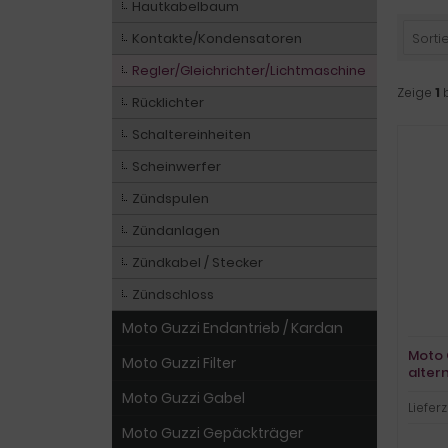
Hautkabelbaum
Kontakte/Kondensatoren
Sortie
Regler/Gleichrichter/Lichtmaschine
Zeige
1
Rücklichter
Schaltereinheiten
Scheinwerfer
Zündspulen
Zündanlagen
Zündkabel / Stecker
Zündschloss
Moto Guzzi Endantrieb / Kardan
Moto 
Moto Guzzi Filter
alter
Conve
Moto Guzzi Gabel
65
Lieferz
Moto Guzzi Gepäckträger