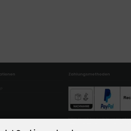
ationen
Zahlungsmethoden
ap
Sollten Sie noch kein Kunde bei uns sein, erfolgt
Lieferung generell per Nachnahme oder Vorka