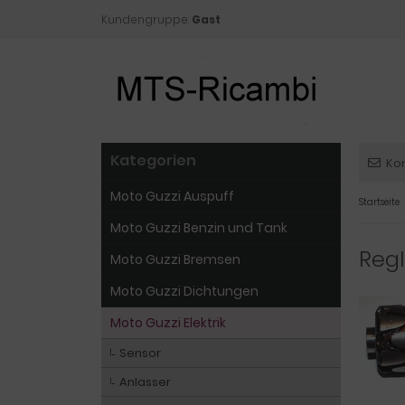
Kundengruppe:
Gast
Kategorien
Ko
Moto Guzzi Auspuff
Startseite
Moto Guzzi Benzin und Tank
Regl
Moto Guzzi Bremsen
Moto Guzzi Dichtungen
Moto Guzzi Elektrik
Sensor
Anlasser