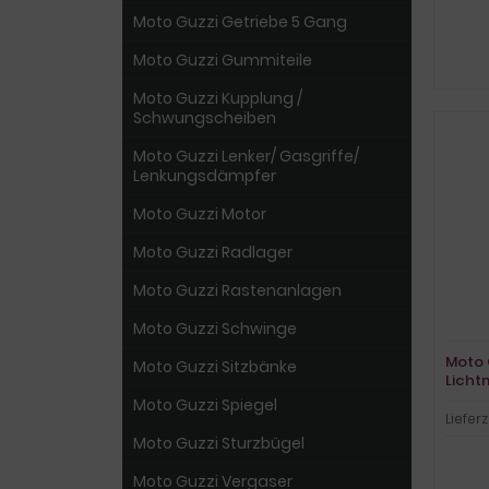
Moto Guzzi Getriebe 5 Gang
Moto Guzzi Gummiteile
Moto Guzzi Kupplung /
Schwungscheiben
Moto Guzzi Lenker/ Gasgriffe/
Lenkungsdämpfer
Moto Guzzi Motor
Moto Guzzi Radlager
Moto Guzzi Rastenanlagen
Moto Guzzi Schwinge
Moto 
Moto Guzzi Sitzbänke
Licht
Moto Guzzi Spiegel
Lieferz
Moto Guzzi Sturzbügel
Moto Guzzi Vergaser