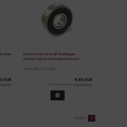
alcone
Nuovo Falcone NF Radlager
Hinterrad im Antriebsflansch
Lieferzeit:
3-4 Tage
60 EUR
6,60 EUR
ndkosten
inkl. 19 % MwSt. zzgl.
Versandkosten
Seiten:
1