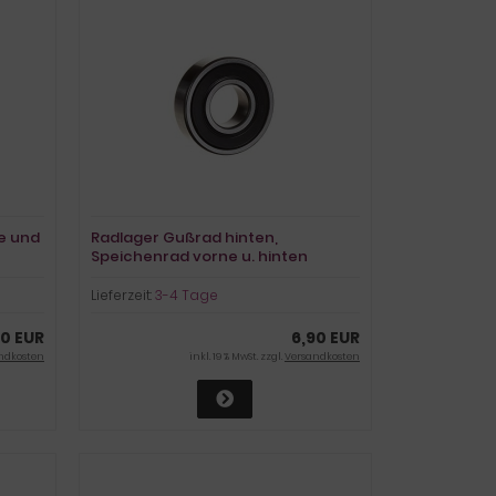
le und
Radlager Gußrad hinten,
Speichenrad vorne u. hinten
Lieferzeit:
3-4 Tage
90 EUR
6,90 EUR
ndkosten
inkl. 19 % MwSt. zzgl.
Versandkosten