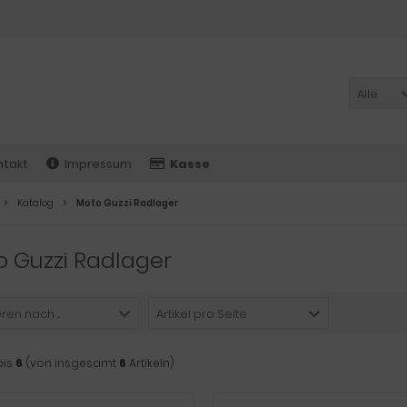
Alle
ntakt
Impressum
Kasse
Katalog
Moto Guzzi Radlager
 Guzzi Radlager
ren nach ...
Artikel pro Seite
bis
6
(von insgesamt
6
Artikeln)