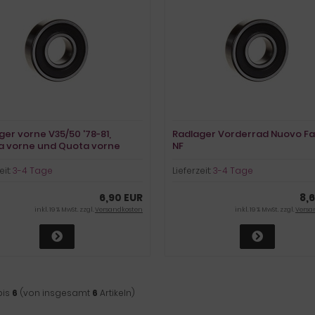
ger vorne V35/50 '78-81,
Radlager Vorderrad Nuovo F
da vorne und Quota vorne
NF
eit:
3-4 Tage
Lieferzeit:
3-4 Tage
6,90 EUR
8,
inkl. 19 % MwSt. zzgl.
Versandkosten
inkl. 19 % MwSt. zzgl.
Versa
bis
6
(von insgesamt
6
Artikeln)