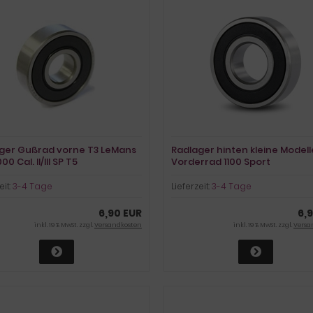
ger Gußrad vorne T3 LeMans
Radlager hinten kleine Model
00 Cal. II/III SP T5
Vorderrad 1100 Sport
eit:
3-4 Tage
Lieferzeit:
3-4 Tage
6,90 EUR
6,
inkl. 19 % MwSt. zzgl.
Versandkosten
inkl. 19 % MwSt. zzgl.
Versa