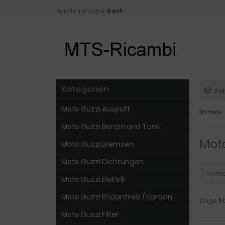
Kundengruppe:
Gast
Kategorien
Ko
Moto Guzzi Auspuff
Startseite
Moto Guzzi Benzin und Tank
Moto
Moto Guzzi Bremsen
Moto Guzzi Dichtungen
Sortie
Moto Guzzi Elektrik
Moto Guzzi Endantrieb / Kardan
Zeige
1
Moto Guzzi Filter