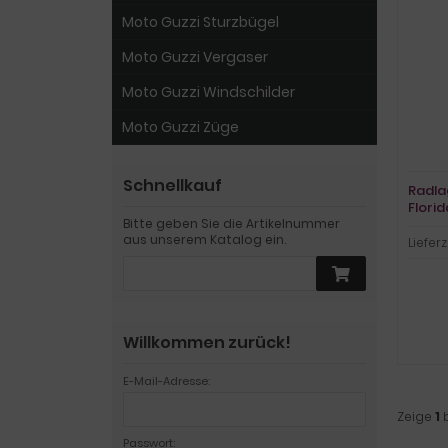
Moto Guzzi Sturzbügel
Moto Guzzi Vergaser
Moto Guzzi Windschilder
Moto Guzzi Züge
Schnellkauf
Radla
Flori
Bitte geben Sie die Artikelnummer
aus unserem Katalog ein.
Lieferz
Willkommen zurück!
E-Mail-Adresse:
Zeige
1
Passwort: