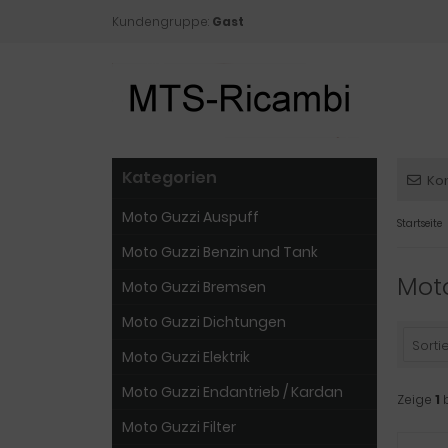
Kundengruppe:
Gast
Kategorien
Ko
Moto Guzzi Auspuff
Startseite
Moto Guzzi Benzin und Tank
Mot
Moto Guzzi Bremsen
Moto Guzzi Dichtungen
Sortie
Moto Guzzi Elektrik
Moto Guzzi Endantrieb / Kardan
Zeige
1
Moto Guzzi Filter