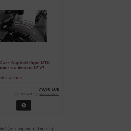
Guzzi Gepäckträger MTS-
rserie universal. NF V7
rnia m. Einzelsitz
eit:
3-4 Tage
79,90 EUR
inkl. 19 % MwSt. zzgl.
Versandkosten
bis
1
(von insgesamt
1
Artikeln)