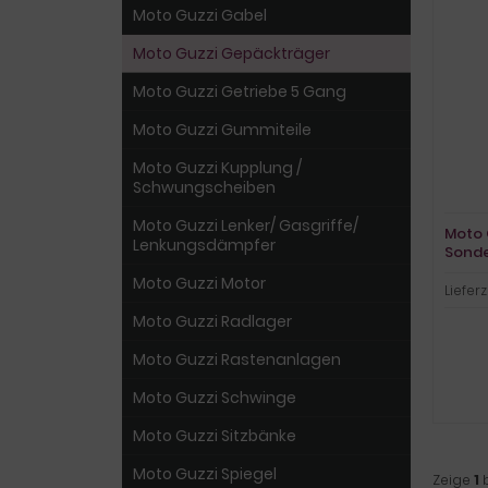
Moto Guzzi Gabel
Moto Guzzi Gepäckträger
Moto Guzzi Getriebe 5 Gang
Moto Guzzi Gummiteile
Moto Guzzi Kupplung /
Schwungscheiben
Moto Guzzi Lenker/ Gasgriffe/
Moto 
Lenkungsdämpfer
Sonde
Califo
Moto Guzzi Motor
Lieferz
Moto Guzzi Radlager
Moto Guzzi Rastenanlagen
Moto Guzzi Schwinge
Moto Guzzi Sitzbänke
Moto Guzzi Spiegel
Zeige
1