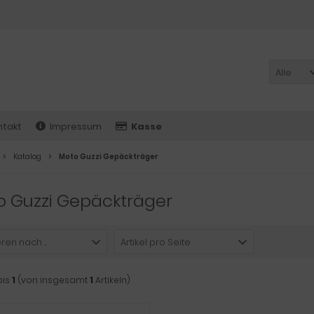
Alle
ntakt
Impressum
Kasse
Katalog
Moto Guzzi Gepäckträger
o Guzzi Gepäckträger
ren nach ...
Artikel pro Seite
bis
1
(von insgesamt
1
Artikeln)