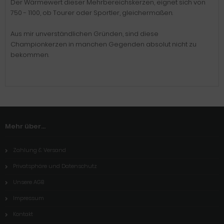
Der Wärmewert dieser Mehrbereichskerzen, eignet sich von
750 - 1100, ob Tourer oder Sportler, gleichermaßen.
Aus mir unverständlichen Gründen, sind diese
Championkerzen in manchen Gegenden absolut nicht zu
bekommen.
Mehr über...
Zahlung & Versand
Privatsphäre und Datenschutz
Unsere AGB
Impressum
Kontakt