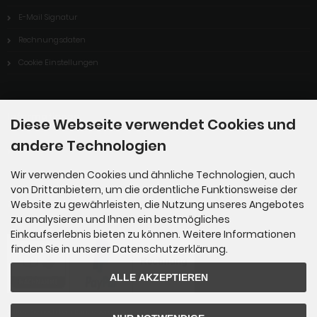
E-Mail Signatur
Rechnungsdaten
Cookie Einstellungen
Informationen
Diese Webseite verwendet Cookies und
andere Technologien
Sitemap
Wir verwenden Cookies und ähnliche Technologien, auch
von Drittanbietern, um die ordentliche Funktionsweise der
Zahlungsmethoden
Website zu gewährleisten, die Nutzung unseres Angebotes
zu analysieren und Ihnen ein bestmögliches
Einkaufserlebnis bieten zu können. Weitere Informationen
finden Sie in unserer Datenschutzerklärung.
ALLE AKZEPTIEREN
Sollten Sie noch kein Kunde bei uns sein, erfolgt die erste