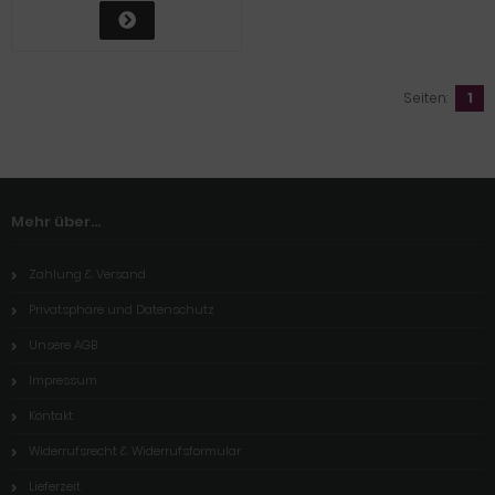
Seiten:
1
Mehr über...
Zahlung & Versand
Privatsphäre und Datenschutz
Unsere AGB
Impressum
Kontakt
Widerrufsrecht & Widerrufsformular
Lieferzeit