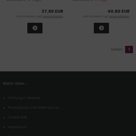
37,90 EUR
40,60 EUR
inkl. 19 % MwSt. zzgl.
Versandkosten
inkl. 19 % MwSt. zzgl.
Versandkosten
Seiten:
1
Mehr über...
Zahlung & Versand
Privatsphäre und Datenschutz
Unsere AGB
Impressum