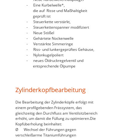
-      Eine Kurbelwelle*, 
       die auf  Risse und Maßhaltigkeit 
       geprüft ist
-      Steuerkette verstärkt,  
-      Steuerkettenspanner modifiziert
-      Neue Stößel
-      Gehärtete Nockenwelle
-      Verstärkte Simmeringe
-      Riss- und lunkergeprüftes Gehäuse, 
-      Nylonkugelpoliert
-      neues Öldruckregelventil und  
       entsprechende Ölpumpe
Zylinderkopfbearbeitung
Die Bearbeitung der Zylinderköpfe erfolgt mit 
einem profilgebenden Frässystem, das 
gleichzeitig den Durchfluss am Ventilsitzbereich 
erhöht, um damit die Füllung zu optimieren.Die 
Kopfüberholung beinhaltet:
Ø      Wechsel der Führungen gegen          
verschleißarme Titaniumführungen